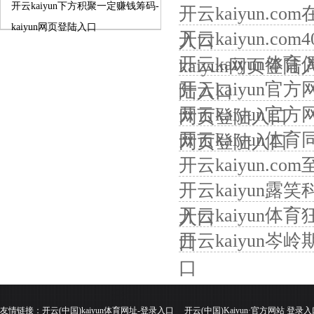
开云kaiyun下方积聚一定赚钱筹码-
开云kaiyun.c
kaiyun网页登陆入口
开云kaiyun.
入口
开云kaiyun体
kaiyun网页登陆
开云kaiyun官方网
陆入口
开云kaiyun官方
网页登陆入口
开云kaiyun体育
网页登陆入口
开云kaiyun.co
开云kaiyun露
开云kaiyun体育
入口
开云kaiyun岑岭
口
口
友情链接：
开云(中国)kaiyun体育网址-登录入口
开云(中国)Kaiyun·官方网站 登录